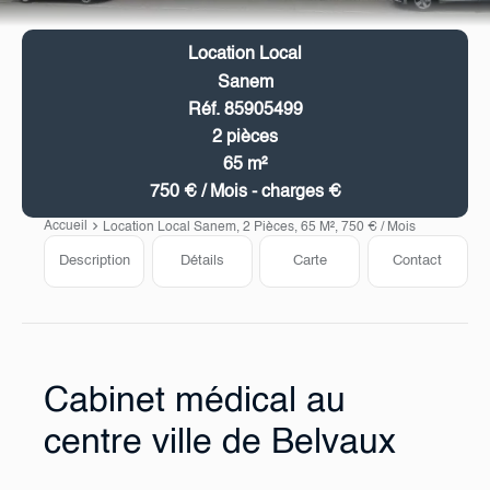
Location Local
Sanem
Réf. 85905499
2 pièces
65 m²
750 € / Mois - charges €
Accueil
Location Local Sanem, 2 Pièces, 65 M², 750 € / Mois
Description
Détails
Carte
Contact
Cabinet médical au
centre ville de Belvaux