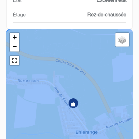
État
Excellent état
Étage
Rez-de-chaussée
+
−