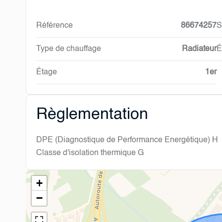
Référence
86674257
S
Type de chauffage
Radiateur
É
Étage
1er
Règlementation
DPE (Diagnostique de Performance Energétique)
H
Classe d'isolation thermique
G
+
−