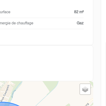
urface
82 m²
nergie de chauffage
Gaz