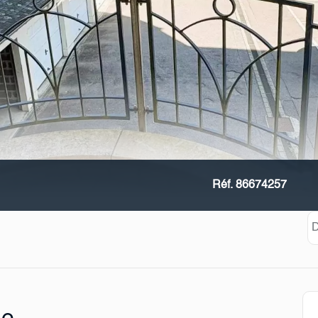
Réf. 86674257
D