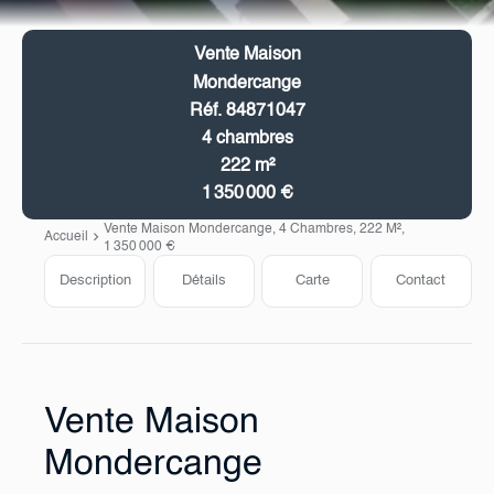
Vente Maison
Mondercange
Réf. 84871047
4 chambres
222 m²
1 350 000 €
Vente Maison Mondercange, 4 Chambres, 222 M²,
Accueil
1 350 000 €
Description
Détails
Carte
Contact
Vente Maison
Mondercange