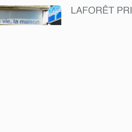
LAFORÊT PR
35, rue du Brill
L-4041 Esch-Sur-Alzette,
Luxembourg
+352 621 744 799
privilege@laforet.lu