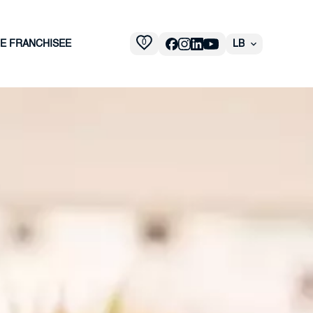
0
 E FRANCHISEE
LB