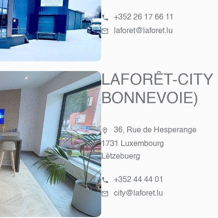
+352 26 17 66 11
laforet@laforet.lu
LAFORÊT-CITY
BONNEVOIE)
36, Rue de Hesperange
1731 Luxembourg
Lëtzebuerg
+352 44 44 01
city@laforet.lu