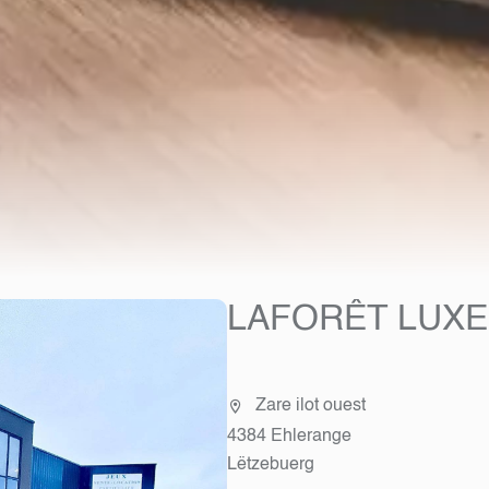
LAFORÊT LUX
Zare ilot ouest
4384 Ehlerange
Lëtzebuerg