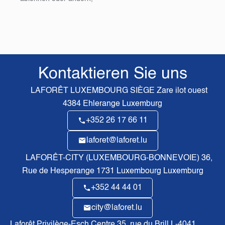
Kontaktieren Sie uns
LAFORÊT LUXEMBOURG SIÈGE
Zare ilot ouest
4384
Ehlerange Luxemburg
+352 26 17 66 11
laforet@laforet.lu
LAFORÊT-CITY (LUXEMBOURG-BONNEVOIE)
36,
Rue de Hesperange
1731
Luxembourg Luxemburg
+352 44 44 01
city@laforet.lu
Laforêt Privilège-Esch Centre
35, rue du Brill L-4041