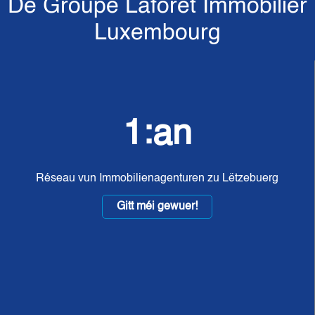
De Groupe Laforêt Immobilier
Luxembourg
1:an
Réseau vun Immobilienagenturen zu Lëtzebuerg
Gitt méi gewuer!