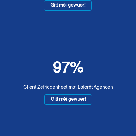
Gitt méi gewuer!
97%
Client Zefriddenheet mat Laforêt Agencen
Gitt méi gewuer!