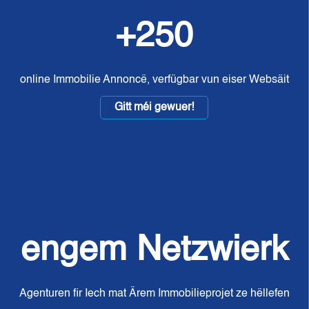
+250
online Immobilie Annoncë, verfügbar vun eiser Websäit
Gitt méi gewuer!
engem Netzwierk
Agenturen fir Iech mat Ärem Immobilieprojet ze hëllefen