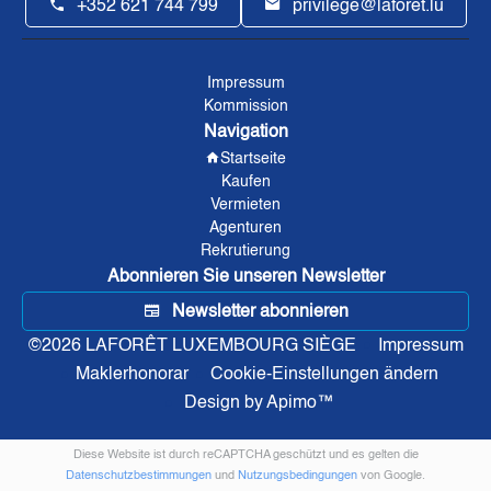
+352 621 744 799
privilege@laforet.lu
Impressum
Kommission
Navigation
Startseite
Kaufen
Vermieten
Agenturen
Rekrutierung
Abonnieren Sie unseren Newsletter
Newsletter abonnieren
©2026 LAFORÊT LUXEMBOURG SIÈGE
Impressum
Maklerhonorar
Cookie-Einstellungen ändern
Design by
Apimo™
Diese Website ist durch reCAPTCHA geschützt und es gelten die
Datenschutzbestimmungen
und
Nutzungsbedingungen
von Google.