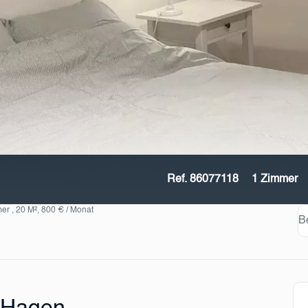
Ref. 86077118
1 Zimmer
r , 20 M², 800 € / Monat
B