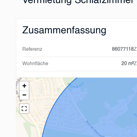
Vermietung Schlafzimmer
Zusammenfassung
Referenz
86077118
Z
Wohnfläche
20 m²
Z
+
−