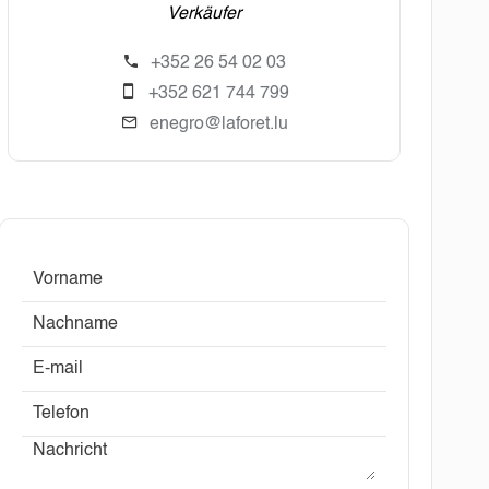
Verkäufer
+352 26 54 02 03
+352 621 744 799
enegro@laforet.lu