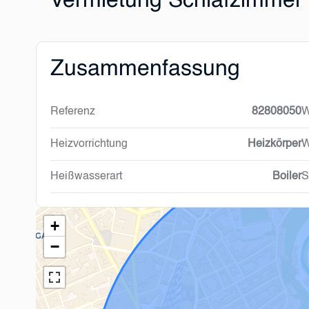
Vermietung Schlafzimmer
Zusammenfassung
Referenz
82808050
W
Heizvorrichtung
Heizkörper
W
Heißwasserart
Boiler
S
+
−