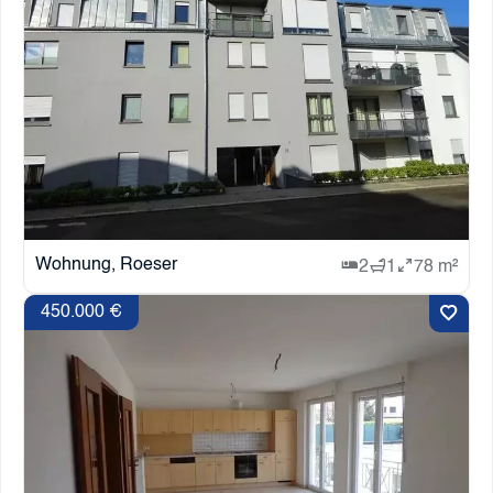
Wohnung, Roeser
2
1
78 m²
450.000 €