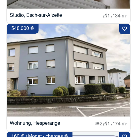
Studio, Esch-sur-Alzette
1
34 m²
548.000 €
Wohnung, Hesperange
2
1
74 m²
160 € / Monat - charges €