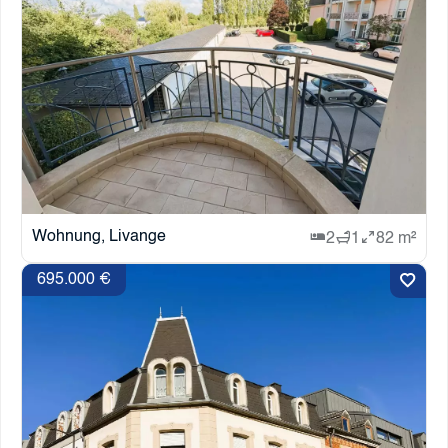
Wohnung, Livange
2
1
82 m²
695.000 €