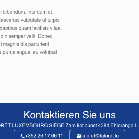
em bibendum. Interdum et
aecenas vulputate ut turpis
dapibus quam facilisis vitae.
tudin semper velit. Donec
et magnis dis parturient
 purus augue, eu volutpat
Kontaktieren Sie uns
ORÊT LUXEMBOURG SIÈGE
Zare ilot ouest
4384
Ehlerange L
+352 26 17 66 11
laforet@laforet.lu