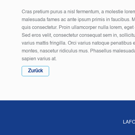
Cras pretium purus a nisl fermentum, a molestie lor
malesuada fames ac ante ipsum primis in faucibus. M
quis consectetur. Proin ullamcorper nulla lorem, eget 
Sed eros velit, consectetur consequat sem in, sollici
varius mattis fringilla. Orci varius natoque penatibus 
montes, nascetur ridiculus mus. Phasellus malesuada
sapien varius at.
Zurück
LAF