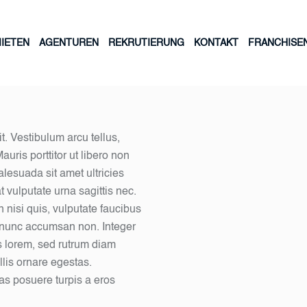
IETEN
AGENTUREN
REKRUTIERUNG
KONTAKT
FRANCHISE
t. Vestibulum arcu tellus,
uris porttitor ut libero non
esuada sit amet ultricies
t vulputate urna sagittis nec.
 nisi quis, vulputate faucibus
nunc accumsan non. Integer
s lorem, sed rutrum diam
lis ornare egestas.
as posuere turpis a eros