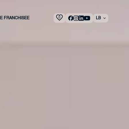
0
 E FRANCHISEE
LB