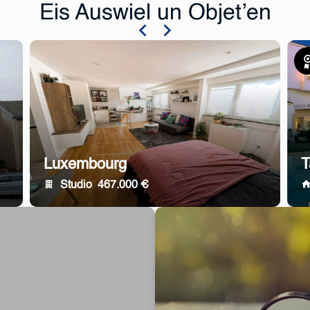
Eis Auswiel un Objet’en
Exk
Luxembourg
T
Studio
467.000 €