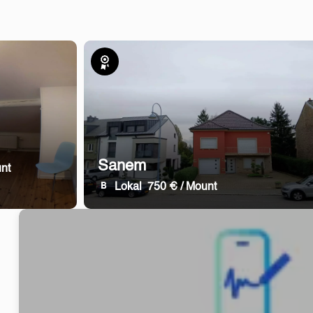
Exklusiv
Sanem
nt
Lokal
750 € / Mount