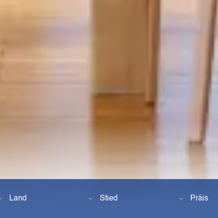
Land
Stied
Präis