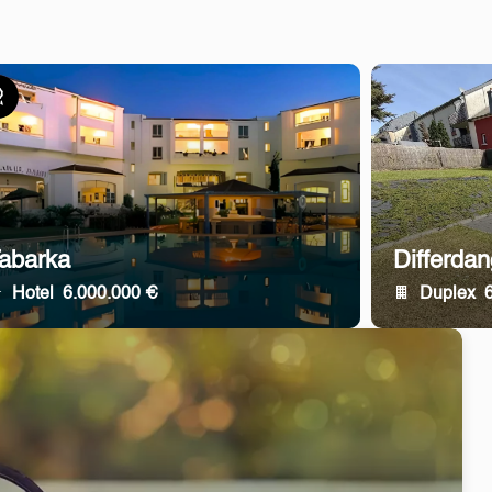
lusiv
abarka
Differda
Hotel
6.000.000 €
Duplex