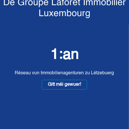
De Groupe Laforêt Immobilier
Luxembourg
1:an
Réseau vun Immobilienagenturen zu Lëtzebuerg
Gitt méi gewuer!