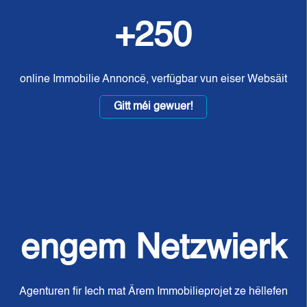
+250
online Immobilie Annoncë, verfügbar vun eiser Websäit
Gitt méi gewuer!
engem Netzwierk
Agenturen fir Iech mat Ärem Immobilieprojet ze hëllefen