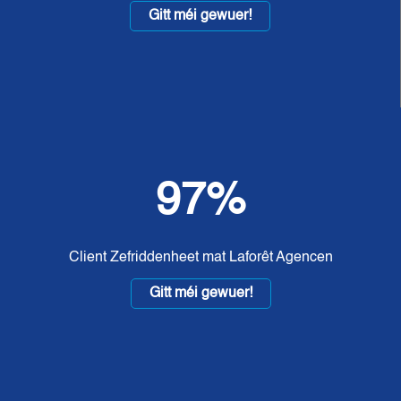
Gitt méi gewuer!
97%
Client Zefriddenheet mat Laforêt Agencen
Gitt méi gewuer!