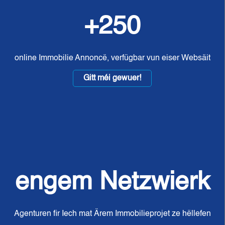
+250
online Immobilie Annoncë, verfügbar vun eiser Websäit
Gitt méi gewuer!
engem Netzwierk
Agenturen fir Iech mat Ärem Immobilieprojet ze hëllefen