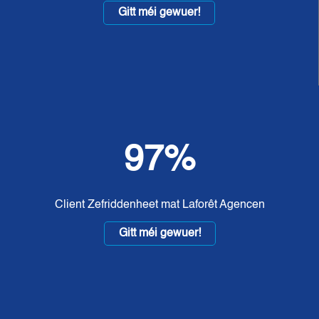
Gitt méi gewuer!
97%
Client Zefriddenheet mat Laforêt Agencen
Gitt méi gewuer!