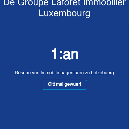
De Groupe Laforêt Immobilier
Luxembourg
1:an
Réseau vun Immobilienagenturen zu Lëtzebuerg
Gitt méi gewuer!