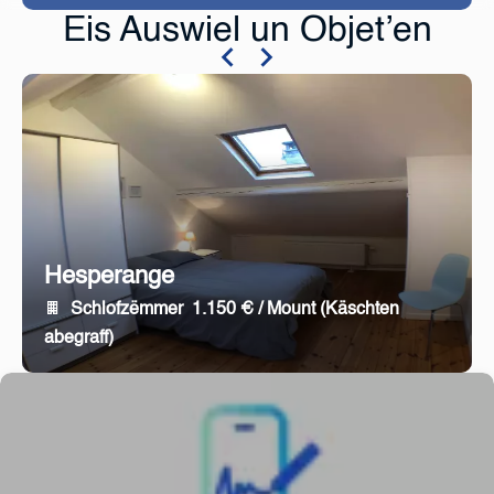
Eis Auswiel un Objet’en
Hesperange
Schlofzëmmer
1.150 € / Mount (Käschten
abegraff)