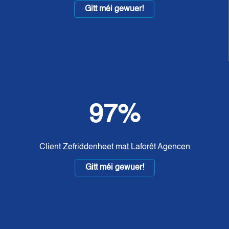
Gitt méi gewuer!
97%
Client Zefriddenheet mat Laforêt Agencen
Gitt méi gewuer!