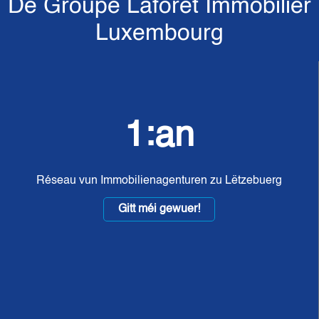
De Groupe Laforêt Immobilier
Luxembourg
1:an
Réseau vun Immobilienagenturen zu Lëtzebuerg
Gitt méi gewuer!