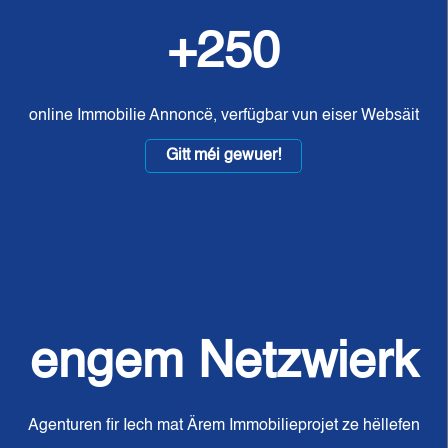
+250
online Immobilie Annoncë, verfügbar vun eiser Websäit
Gitt méi gewuer!
engem Netzwierk
Agenturen fir Iech mat Ärem Immobilieprojet ze hëllefen