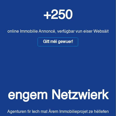
+250
online Immobilie Annoncë, verfügbar vun eiser Websäit
Gitt méi gewuer!
engem Netzwierk
Agenturen fir Iech mat Ärem Immobilieprojet ze hëllefen