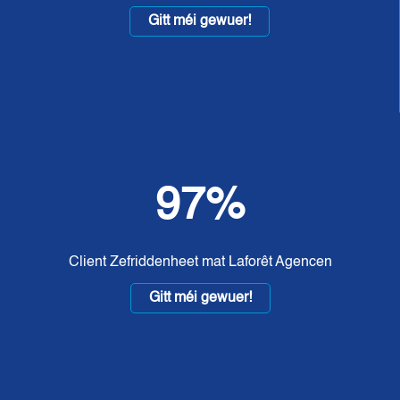
Gitt méi gewuer!
97%
Client Zefriddenheet mat Laforêt Agencen
Gitt méi gewuer!