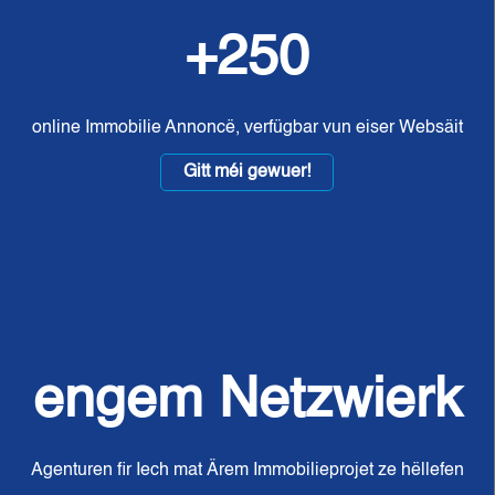
+250
online Immobilie Annoncë, verfügbar vun eiser Websäit
Gitt méi gewuer!
engem Netzwierk
Agenturen fir Iech mat Ärem Immobilieprojet ze hëllefen