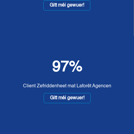
Gitt méi gewuer!
97%
Client Zefriddenheet mat Laforêt Agencen
Gitt méi gewuer!