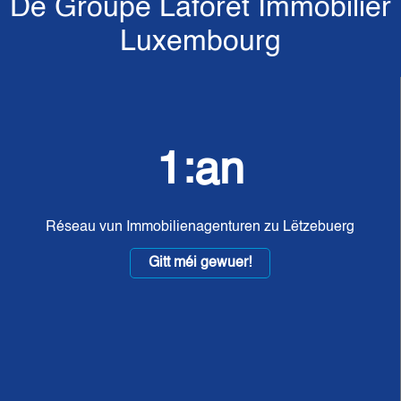
De Groupe Laforêt Immobilier
Luxembourg
1:an
Réseau vun Immobilienagenturen zu Lëtzebuerg
Gitt méi gewuer!