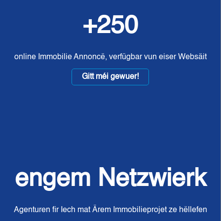
+250
online Immobilie Annoncë, verfügbar vun eiser Websäit
Gitt méi gewuer!
engem Netzwierk
Agenturen fir Iech mat Ärem Immobilieprojet ze hëllefen