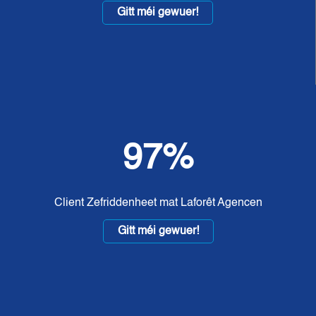
Gitt méi gewuer!
97%
Client Zefriddenheet mat Laforêt Agencen
Gitt méi gewuer!