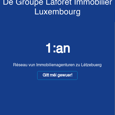
De Groupe Laforêt Immobilier
Luxembourg
1:an
Réseau vun Immobilienagenturen zu Lëtzebuerg
Gitt méi gewuer!