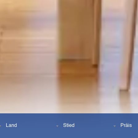
Land
Stied
Präis