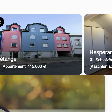
lusiv
Hespera
étange
Schlofz
Appartement
415.000 €
(Käschten ab