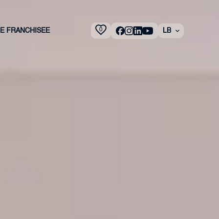
0
 E FRANCHISEE
LB