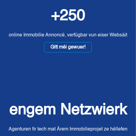
+250
online Immobilie Annoncë, verfügbar vun eiser Websäit
Gitt méi gewuer!
engem Netzwierk
Agenturen fir Iech mat Ärem Immobilieprojet ze hëllefen