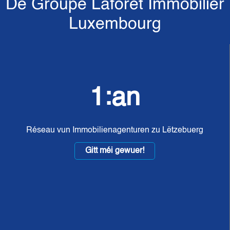
De Groupe Laforêt Immobilier
Luxembourg
1:an
Réseau vun Immobilienagenturen zu Lëtzebuerg
Gitt méi gewuer!