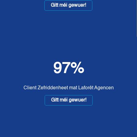
Gitt méi gewuer!
97%
Client Zefriddenheet mat Laforêt Agencen
Gitt méi gewuer!