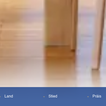
Land
Stied
Präis