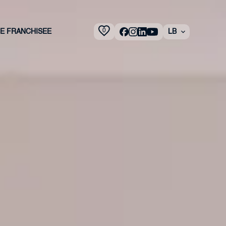
0
 E FRANCHISEE
LB