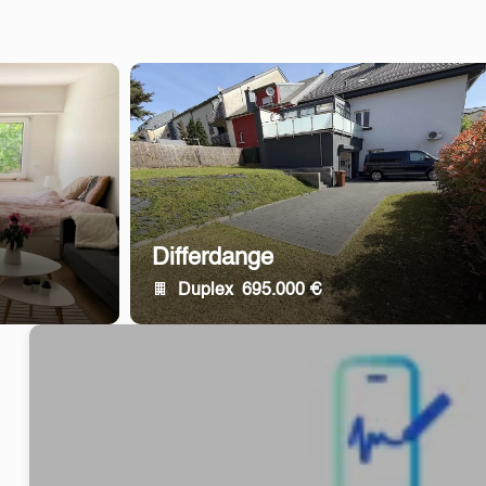
Differdange
Duplex
695.000 €