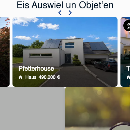
Eis Auswiel un Objet’en
Exk
Pfetterhouse
T
Haus
490.000 €