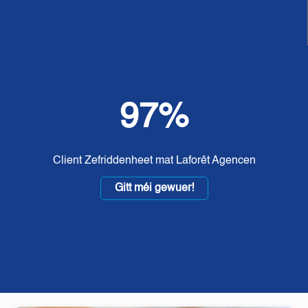
97%
Client Zefriddenheet mat Laforêt Agencen
Gitt méi gewuer!