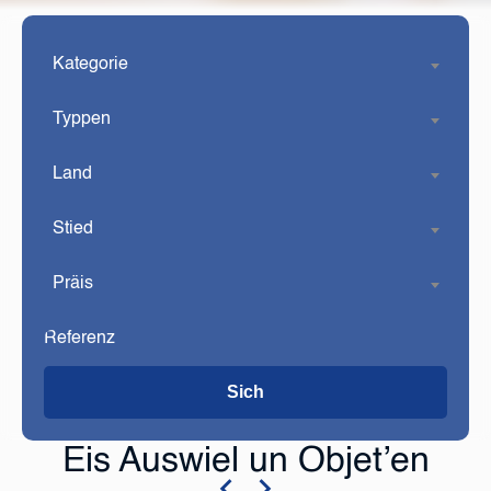
Kategorie
Typpen
Land
Stied
Präis
Sich
Eis Auswiel un Objet’en