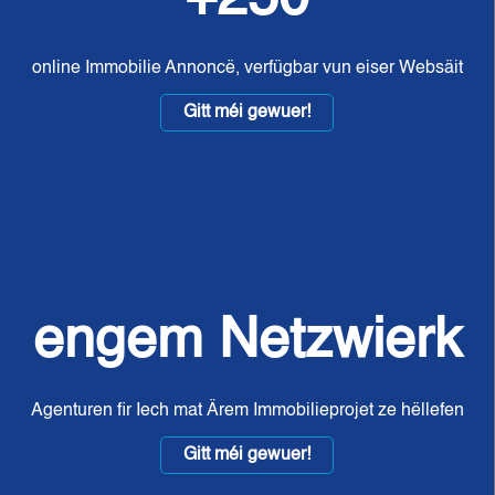
online Immobilie Annoncë, verfügbar vun eiser Websäit
Gitt méi gewuer!
engem Netzwierk
Agenturen fir Iech mat Ärem Immobilieprojet ze hëllefen
Gitt méi gewuer!