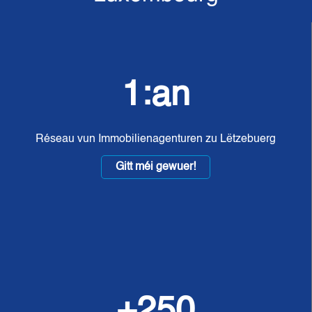
1:an
Réseau vun Immobilienagenturen zu Lëtzebuerg
Gitt méi gewuer!
+250