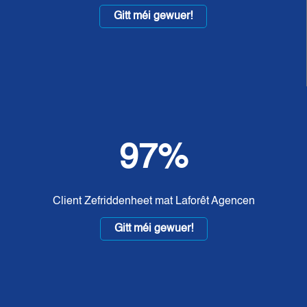
Gitt méi gewuer!
97%
Client Zefriddenheet mat Laforêt Agencen
Gitt méi gewuer!