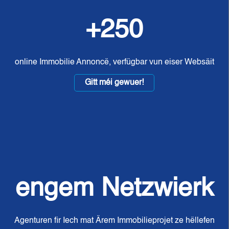
+250
online Immobilie Annoncë, verfügbar vun eiser Websäit
Gitt méi gewuer!
engem Netzwierk
Agenturen fir Iech mat Ärem Immobilieprojet ze hëllefen