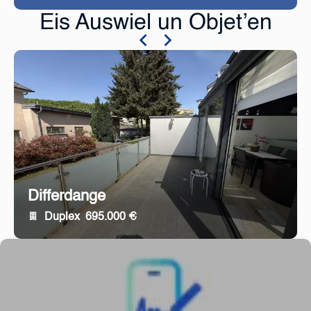
Eis Auswiel un Objet’en
Differdange
Duplex
695.000 €