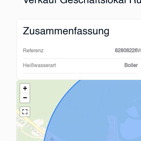
Verkauf Geschäftslokal 
Zusammenfassung
Referenz
82808226
W
Heißwasserart
Boiler
+
−