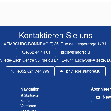
Kontaktieren Sie uns
(LUXEMBOURG-BONNEVOIE)
36, Rue de Hesperange
1731
Lu
+352 44 44 01
city@laforet.lu
rivilège-Esch Centre
35, rue du Brill L-4041 Esch-Sur-Alzette, 
+352 621 744 799
privilege@laforet.lu
Navigation
Abonnieren
Startseite
News
Kaufen
Vermieten