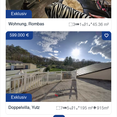
Exklusiv
Wohnung, Rombas
3
1
1
45.36 m²
599.000 €
Exklusiv
Doppelvilla, Yutz
7
5
1
195 m²
915m²