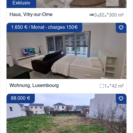
Exklusiv
Haus, Vitry-sur-Orne
3
2
300 m²
1.650 € / Monat - charges 150€
Wohnung, Luxembourg
1
42 m²
88.000 €