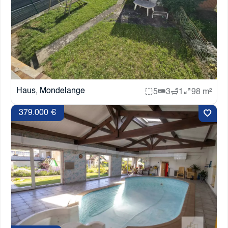
Haus, Mondelange
5
3
1
98 m²
379.000 €