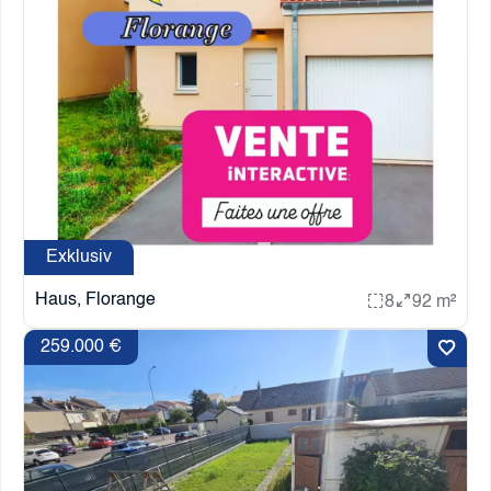
Exklusiv
Haus, Florange
8
92 m²
259.000 €