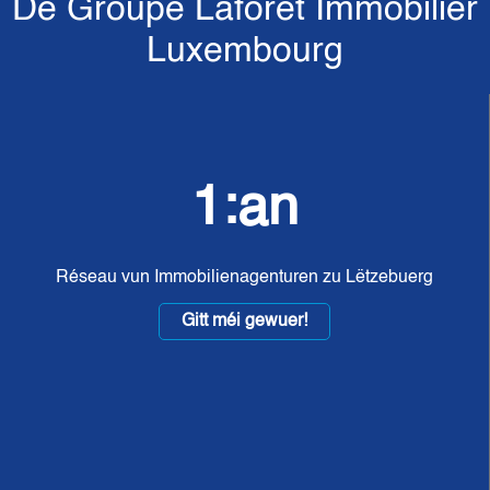
De Groupe Laforêt Immobilier
Luxembourg
1:an
Réseau vun Immobilienagenturen zu Lëtzebuerg
Gitt méi gewuer!