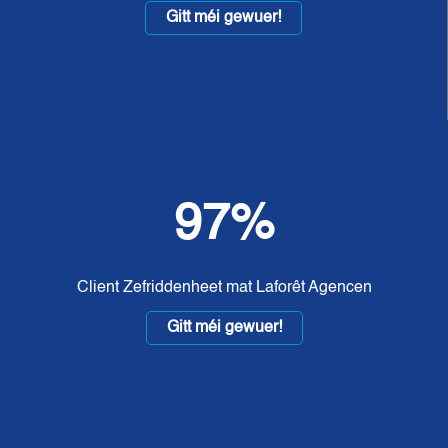
Gitt méi gewuer!
97%
Client Zefriddenheet mat Laforêt Agencen
Gitt méi gewuer!