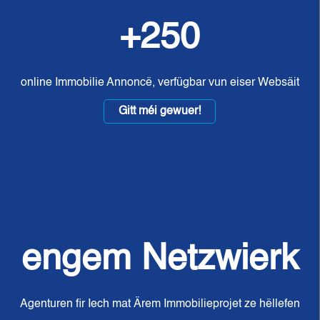
+250
online Immobilie Annoncë, verfügbar vun eiser Websäit
Gitt méi gewuer!
engem Netzwierk
Agenturen fir Iech mat Ärem Immobilieprojet ze hëllefen