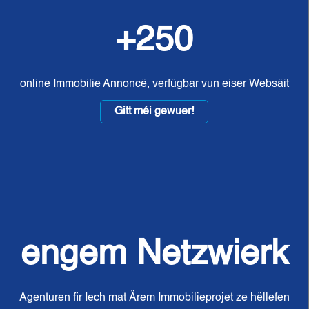
+250
online Immobilie Annoncë, verfügbar vun eiser Websäit
Gitt méi gewuer!
engem Netzwierk
Agenturen fir Iech mat Ärem Immobilieprojet ze hëllefen