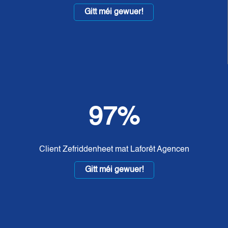
Gitt méi gewuer!
97%
Client Zefriddenheet mat Laforêt Agencen
Gitt méi gewuer!