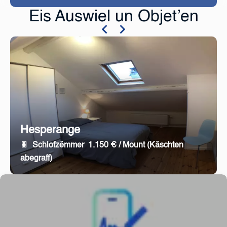
Eis Auswiel un Objet’en
Hesperange
Schlofzëmmer
1.150 € / Mount (Käschten
abegraff)