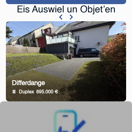
Eis Auswiel un Objet’en
Differdange
Duplex
695.000 €