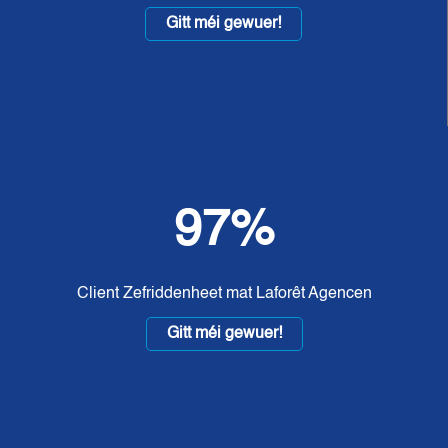
Gitt méi gewuer!
97%
Client Zefriddenheet mat Laforêt Agencen
Gitt méi gewuer!