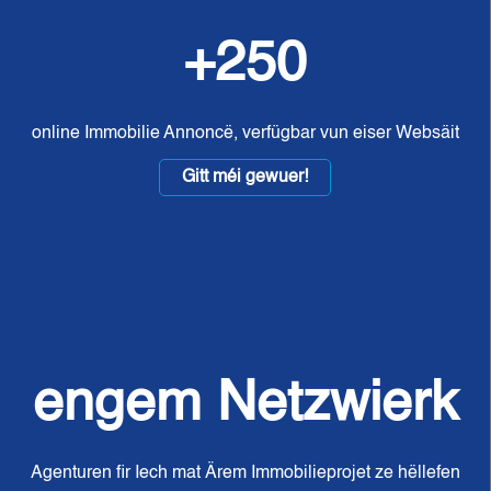
+250
online Immobilie Annoncë, verfügbar vun eiser Websäit
Gitt méi gewuer!
engem Netzwierk
Agenturen fir Iech mat Ärem Immobilieprojet ze hëllefen