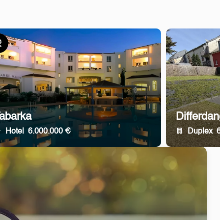
lusiv
abarka
Differda
Hotel
6.000.000 €
Duplex