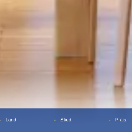
Land
Stied
Präis