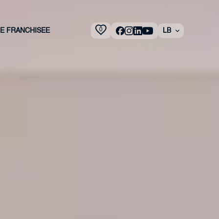
0
 E FRANCHISEE
LB