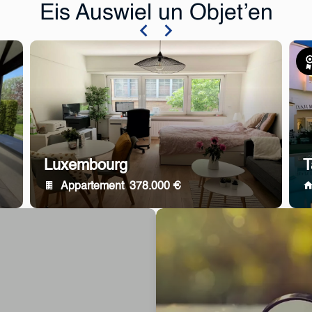
Eis Auswiel un Objet’en
Exk
Luxembourg
T
Appartement
378.000 €