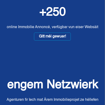
+250
online Immobilie Annoncë, verfügbar vun eiser Websäit
Gitt méi gewuer!
engem Netzwierk
Agenturen fir Iech mat Ärem Immobilieprojet ze hëllefen