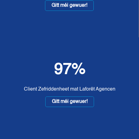
Gitt méi gewuer!
97%
Client Zefriddenheet mat Laforêt Agencen
Gitt méi gewuer!