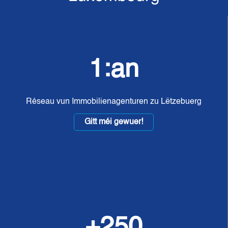
1:an
Réseau vun Immobilienagenturen zu Lëtzebuerg
Gitt méi gewuer!
+250