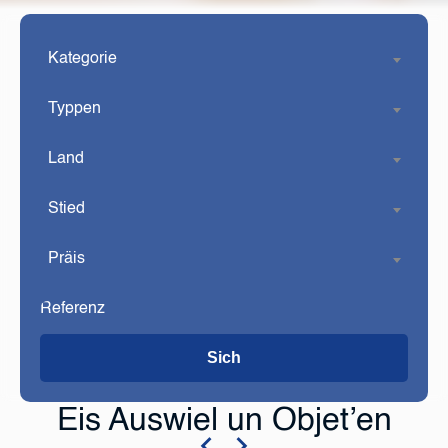
Kategorie
Typpen
Land
Stied
Präis
Sich
Eis Auswiel un Objet’en