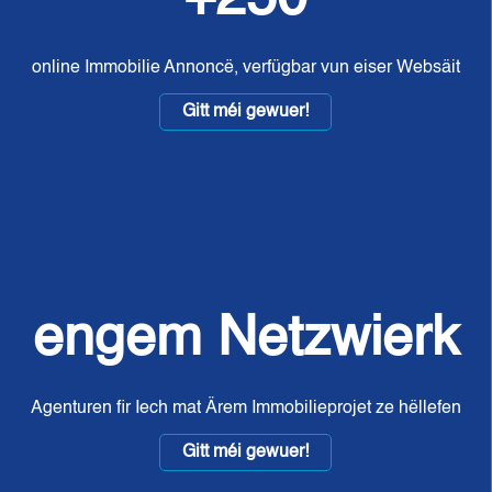
online Immobilie Annoncë, verfügbar vun eiser Websäit
Gitt méi gewuer!
engem Netzwierk
Agenturen fir Iech mat Ärem Immobilieprojet ze hëllefen
Gitt méi gewuer!