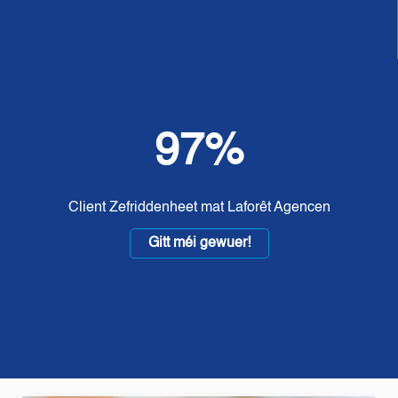
97%
Client Zefriddenheet mat Laforêt Agencen
Gitt méi gewuer!