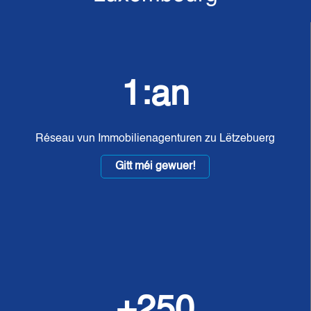
1:an
Réseau vun Immobilienagenturen zu Lëtzebuerg
Gitt méi gewuer!
+250