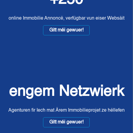
online Immobilie Annoncë, verfügbar vun eiser Websäit
Gitt méi gewuer!
engem Netzwierk
Agenturen fir Iech mat Ärem Immobilieprojet ze hëllefen
Gitt méi gewuer!