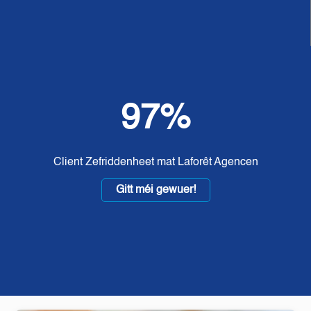
97%
Client Zefriddenheet mat Laforêt Agencen
Gitt méi gewuer!