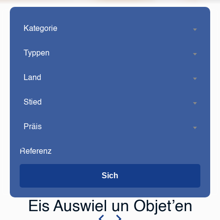
Kategorie
Typpen
Land
Stied
Präis
Sich
Eis Auswiel un Objet’en