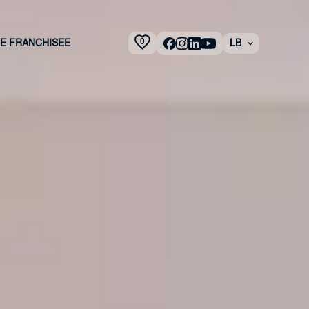
0
 E FRANCHISEE
LB