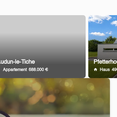
udun-le-Tiche
Pfetterh
Appartement
688.000 €
Haus
49