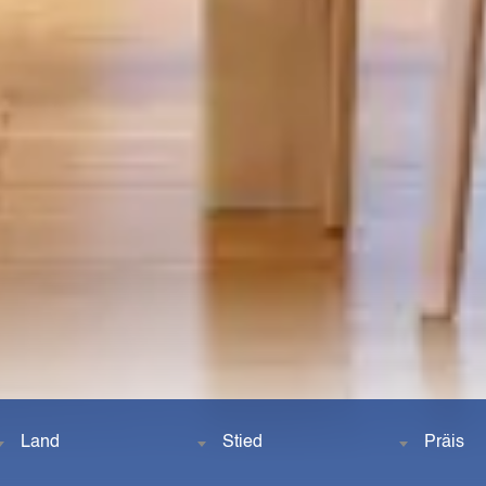
Land
Stied
Präis